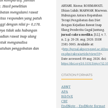
ian komparatif. Jumlah
ARYANI, Risma; ROHMAWATI,
 Hasil penelitian
Dhian Luluh; MARWAN, Marwan.
gobatan mengalami rawat
Hubungan Antara Kepatuhan
ritas responden yang patuh
Terapi Pengobatan dan Diet
ggi dengan nilai p= 0,178.
dengan Kejadian Rawat Inap
Ulang Penderita Gagal Jantung.
nya tidak ada hubungan
jurnal cakra medika
, [S.l.], v. 7,
adian rawat inap ulang
n. 2, p. 20-28, aug. 2020. ISSN
Untuk menganalisa
2581-3005. Available at:
patuhan penggobatan dan
<
http://jurnal.akperngawi.ac.id/in
ex.php/cakra/article/view/59
>.
Date accessed: 09 aug. 2026. doi:
https://doi.org/10.55313/ojs.v7i2.5
CITATION FORMATS
ABNT
APA
BibTeX
CBE
EndNote - EndNote format