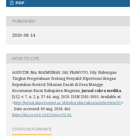
PDF
PUBLISHED
2020-08-14
HOW TO CITE
AGUSTIN, Nia; MAIMUNAH, Siti; PRAWOTO, Edy. Hubungan
Tingkat Pengetahuan Tentang Penyakit Hipertensi dengan
Kepatuhan Kontrol Tekanan Darah di Desa Mangge
Kecamatan Barat Kabupaten Magetan.
jurnal cakra medika
,
[S.l.], v. 7, n. 2, p. 37-44, aug. 2020. ISSN 2581-3005. Available at:
<
http://jurnal.akperngawi.ac.id/index.php/cakra/article/view/61
>
. Date accessed: 09 aug. 2026. doi:
https://doi.org/10.55313/ojs.v7i2.61
.
CITATION FORMATS