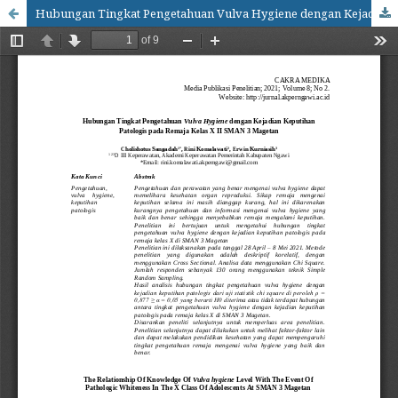
Hubungan Tingkat Pengetahuan Vulva Hygiene dengan Kejadian Keputihan Patologis pada Remaja Kelas X II SMAN 3 Magetan