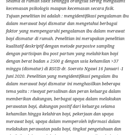
selama di rumah sakit sehingga orangtua sering mengalami
kecemasan psikologis maupun kecemasan secara fisik.
Tujuan penelitian ini adalah : mengidentifikasi pengalaman ibu
dalam merawat bayi dismatur dan mengetahui berbagai
faktor yang mempengaruhi pengalaman ibu dalam merawat
bayi dismatur di rumah. Penelitian ini merupakan penelitian
kualitatif deskriptif dengan metode purposive sampling
dengan partisipan ibu post partum yang melahirkan bayi
dengan berat badan ≤ 2500 g dengan usia kehamilan >37
minggu (dismatur) di RSUD dr. Soeroto Ngawi 16 Januari -1
Juni 2020. Penelitian yang mengidentifikasi pengalam ibu
dalam merawat bayi dismatur ini menghasilkan beberapa
tema yaitu : riwayat persalinan dan peran keluarga dalam
memberikan dukungan, berbagai upaya dalam melakukan
perawatan bayi, dukungan positif dari keluarga selama
kehamilan hingga kelahiran bayi, pekerjaan dan upaya
merawat bayi, upaya dalam memperoleh informasi dalam
melakukan perawatan pada bayi, tingkat pengetahuan dan