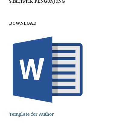
STATISTIK PENGUNJUNG
DOWNLOAD
Template for Author