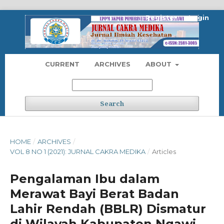
Register
Login
CURRENT
ARCHIVES
ABOUT
Search
HOME
/
ARCHIVES
/
VOL 8 NO 1 (2021): JURNAL CAKRA MEDIKA
/
Articles
Pengalaman Ibu dalam
Merawat Bayi Berat Badan
Lahir Rendah (BBLR) Dismatur
di Wilayah Kabupaten Ngawi