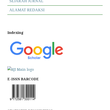
SEJARAH JURNAL
ALAMAT REDAKSI
Indexing
E-ISSN BARCODE